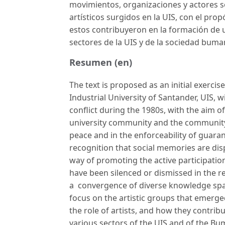
movimientos, organizaciones y actores s
artísticos surgidos en la UIS, con el pro
estos contribuyeron en la formación de u
sectores de la UIS y de la sociedad bum
Resumen (en)
The text is proposed as an initial exercis
Industrial University of Santander, UIS,
conflict during the 1980s, with the aim o
university community and the community 
peace and in the enforceability of guaran
recognition that social memories are disp
way of promoting the active participation
have been silenced or dismissed in the res
a convergence of diverse knowledge spac
focus on the artistic groups that emerg
the role of artists, and how they contri
various sectors of the UIS and of the Bu