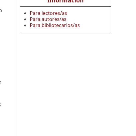
Información
o
Para lectores/as
Para autores/as
Para bibliotecarios/as
e
s