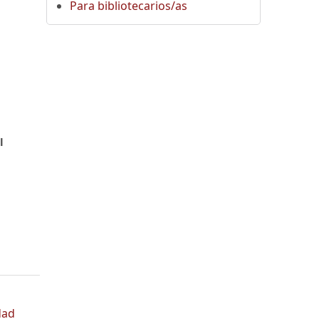
Para bibliotecarios/as
,
l
dad