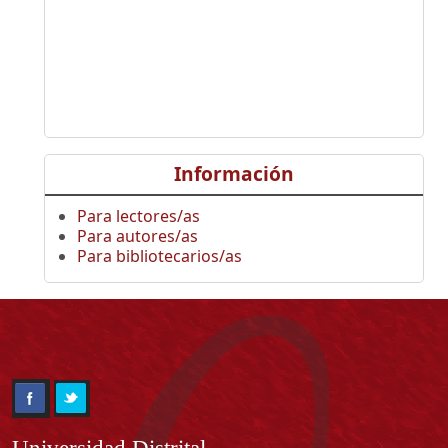
Información
Para lectores/as
Para autores/as
Para bibliotecarios/as
Información