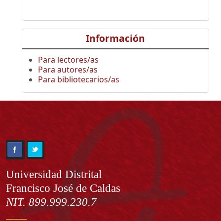
Información
Para lectores/as
Para autores/as
Para bibliotecarios/as
Información
Universidad Distrital
Francisco José de Caldas
NIT. 899.999.230.7