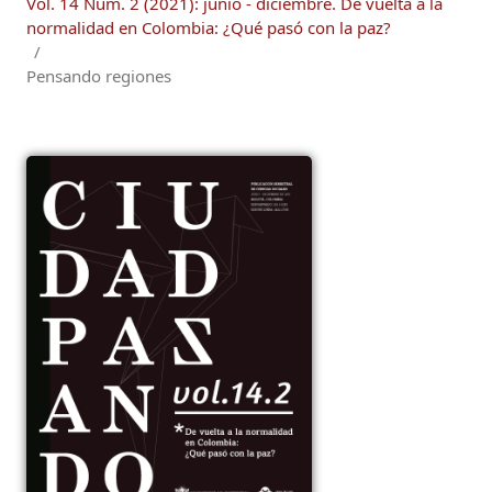
Vol. 14 Núm. 2 (2021): junio - diciembre. De vuelta a la
normalidad en Colombia: ¿Qué pasó con la paz?
/
Pensando regiones