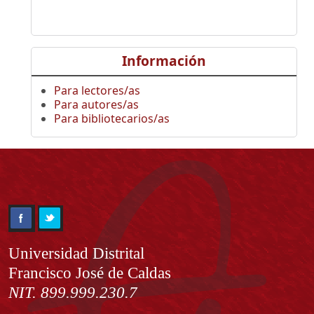
Información
Para lectores/as
Para autores/as
Para bibliotecarios/as
Información
Universidad Distrital
Francisco José de Caldas
NIT. 899.999.230.7