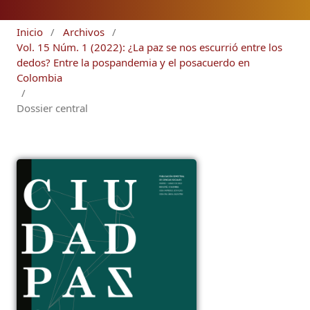
Inicio
/
Archivos
/
Vol. 15 Núm. 1 (2022): ¿La paz se nos escurrió entre los
dedos? Entre la pospandemia y el posacuerdo en
Colombia
/
Dossier central