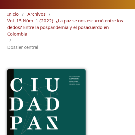
Inicio
/
Archivos
/
Vol. 15 Núm. 1 (2022): ¿La paz se nos escurrió entre los
dedos? Entre la pospandemia y el posacuerdo en
Colombia
/
Dossier central