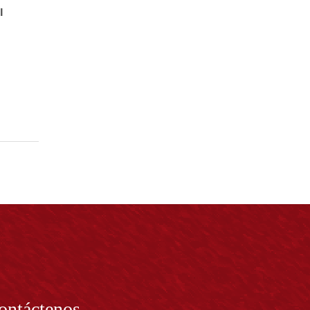
l
ontáctenos