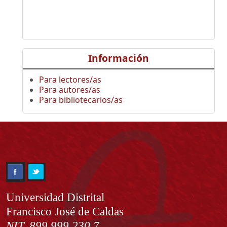
Información
Para lectores/as
Para autores/as
Para bibliotecarios/as
Información
Universidad Distrital
Francisco José de Caldas
NIT. 899.999.230.7