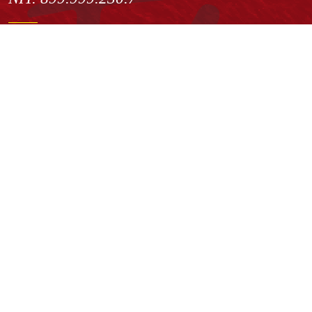
Institución de Educación Superior sujeta a inspección y vigilancia
por el Ministerio de Educación Nacional
Acuerdo de creación N° 10 de 1948 del Concejo de Bogotá
Acreditación Institucional de Alta Calidad - Resolución N° 023653
del 10 de diciembre del 2021
Redes sociales
Normatividad general