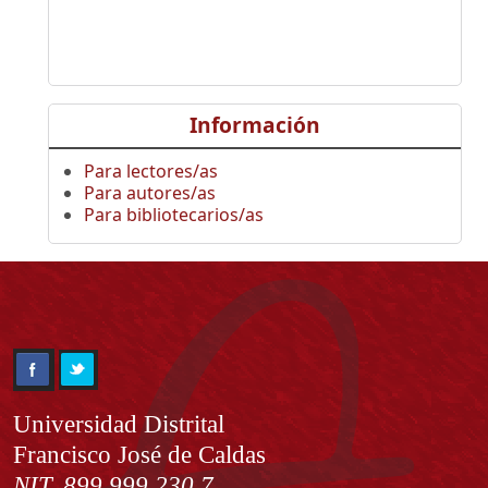
Información
Para lectores/as
Para autores/as
Para bibliotecarios/as
Información
Universidad Distrital
Francisco José de Caldas
NIT. 899.999.230.7