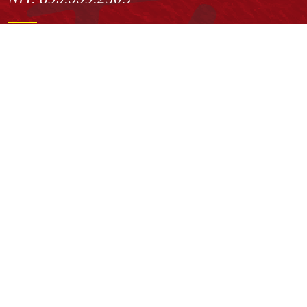
Institución de Educación Superior sujeta a inspección y vigilancia
por el Ministerio de Educación Nacional
Acuerdo de creación N° 10 de 1948 del Concejo de Bogotá
Acreditación Institucional de Alta Calidad - Resolución N° 023653
del 10 de diciembre del 2021
Redes sociales
Normatividad general