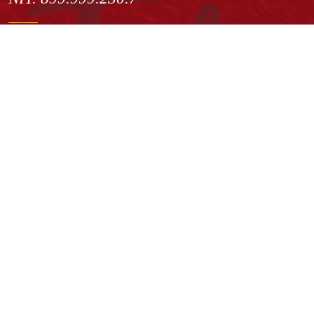
Institución de Educación Superior sujeta a inspección y vigilancia
por el Ministerio de Educación Nacional
Acuerdo de creación N° 10 de 1948 del Concejo de Bogotá
Acreditación Institucional de Alta Calidad - Resolución N° 023653
del 10 de diciembre del 2021
Redes sociales
Normatividad general