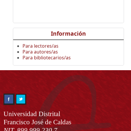
Información
Para lectores/as
Para autores/as
Para bibliotecarios/as
Información
Universidad Distrital
Francisco José de Caldas
NIT. 899.999.230.7