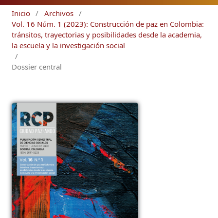
Inicio
/
Archivos
/
Vol. 16 Núm. 1 (2023): Construcción de paz en Colombia:
tránsitos, trayectorias y posibilidades desde la academia,
la escuela y la investigación social
/
Dossier central