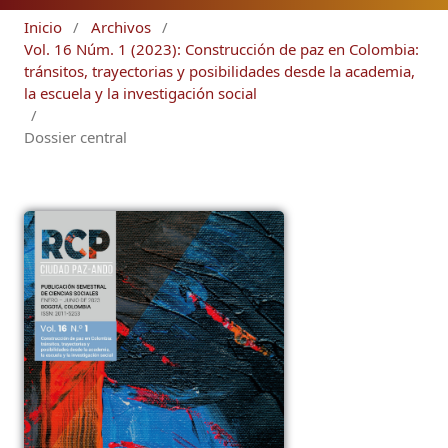
Inicio
/
Archivos
/
Vol. 16 Núm. 1 (2023): Construcción de paz en Colombia:
tránsitos, trayectorias y posibilidades desde la academia,
la escuela y la investigación social
/
Dossier central