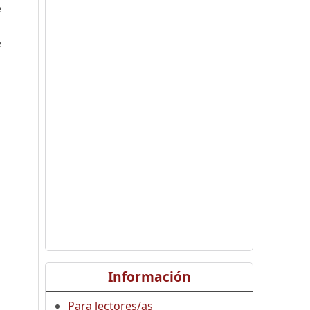
e
e
Información
Para lectores/as