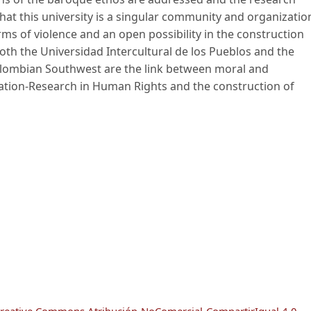
 that this university is a singular community and organizatio
forms of violence and an open possibility in the construction
 both the Universidad Intercultural de los Pueblos and the
 Colombian Southwest are the link between moral and
ation-Research in Human Rights and the construction of
reative Commons Atribución-NoComercial-CompartirIgual 4.0
.