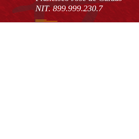
NIT. 899.999.230.7
Institución de Educación Superior sujeta a inspecció
vigilancia por el Ministerio de Educación Nacional
Acuerdo de creación N° 10 de 1948 del Concejo de
Bogotá
Acreditación Institucional de Alta Calidad - Resoluc
N° 023653 del 10 de diciembre del 2021
Redes sociales