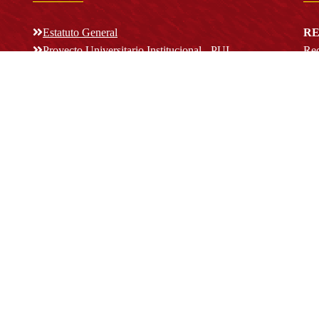
Estatuto General
RE
Proyecto Universitario Institucional - PUI
Rec
rec
n y
Normatividad académica
C
Bog
Cód
Derechos pecuniarios
ión
Estatuto Estudiantil
(+
Estatuto Docente
Estatuto Académico
not