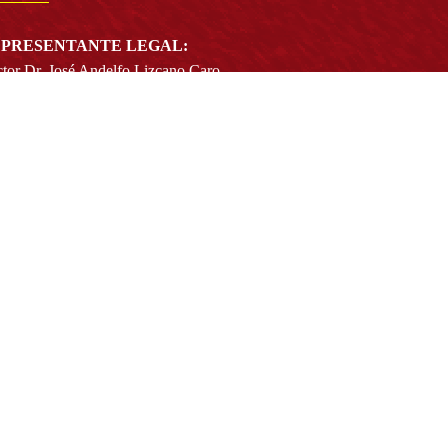
PRESENTANTE LEGAL:
tor Dr. José Andelfo Lizcano Caro
toria@udistrital.edu.co
alle 13 # 31 -75
otá D.C. - República de Colombia
igo Postal:
111611 - 111611537
Atención a usuarios del Centro De Relevo:
57) 6013238314
(+57) 6013239300
ext: 1421 - (+57) 6013238340
Lunes a viernes de 8:00 a.m. a 5:00 p.m.
Atención al ciudadano:
atencion@udistrital.edu.co
Notificaciones judiciales:
ificacionjudicial@udistrital.edu.co
Directorio institucional