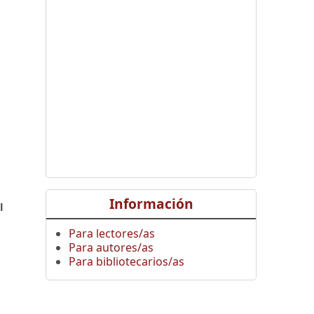
,
Información
l
Para lectores/as
Para autores/as
Para bibliotecarios/as