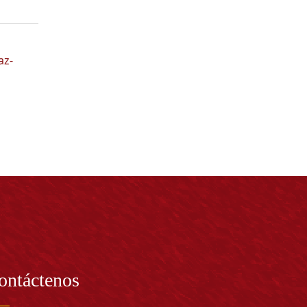
az-
ontáctenos