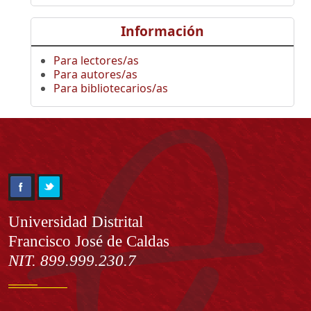
Información
Para lectores/as
Para autores/as
Para bibliotecarios/as
Información
Universidad Distrital
Francisco José de Caldas
NIT. 899.999.230.7