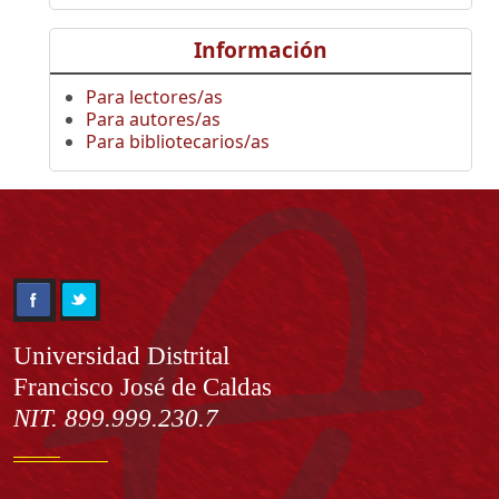
Información
Para lectores/as
Para autores/as
Para bibliotecarios/as
Información
Universidad Distrital
Francisco José de Caldas
NIT. 899.999.230.7