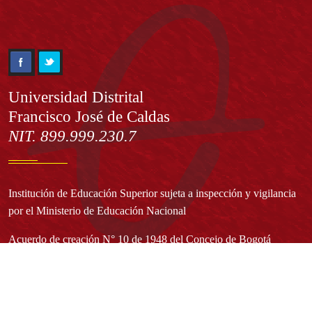
Información
Universidad Distrital
Francisco José de Caldas
NIT. 899.999.230.7
Institución de Educación Superior sujeta a inspección y vigilancia
por el Ministerio de Educación Nacional
Acuerdo de creación N° 10 de 1948 del Concejo de Bogotá
Acreditación Institucional de Alta Calidad - Resolución N° 023653
del 10 de diciembre del 2021
Redes sociales