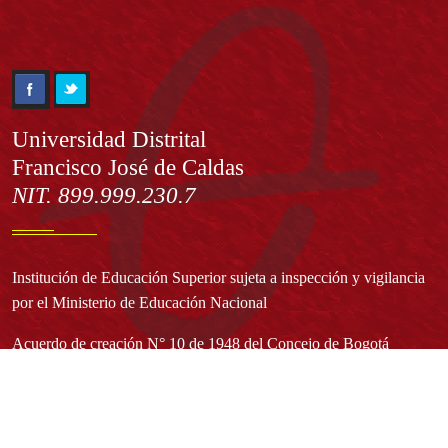
Información
Universidad Distrital
Francisco José de Caldas
NIT. 899.999.230.7
Institución de Educación Superior sujeta a inspección y vigilancia
por el Ministerio de Educación Nacional
Acuerdo de creación N° 10 de 1948 del Concejo de Bogotá
Acreditación Institucional de Alta Calidad - Resolución N° 023653
del 10 de diciembre del 2021
Redes sociales