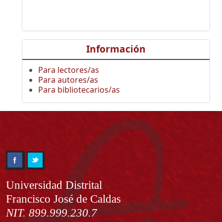
Información
Para lectores/as
Para autores/as
Para bibliotecarios/as
Información
Universidad Distrital
Francisco José de Caldas
NIT. 899.999.230.7