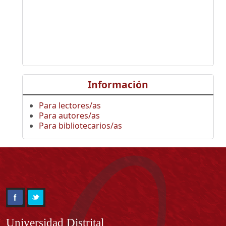
Información
Para lectores/as
Para autores/as
Para bibliotecarios/as
Información
Universidad Distrital