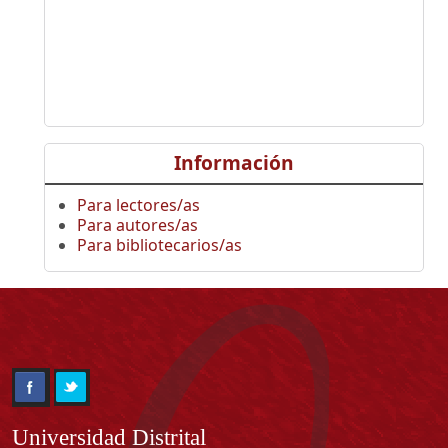
Información
Para lectores/as
Para autores/as
Para bibliotecarios/as
Información
Universidad Distrital