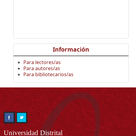
Información
Para lectores/as
Para autores/as
Para bibliotecarios/as
Información
Universidad Distrital