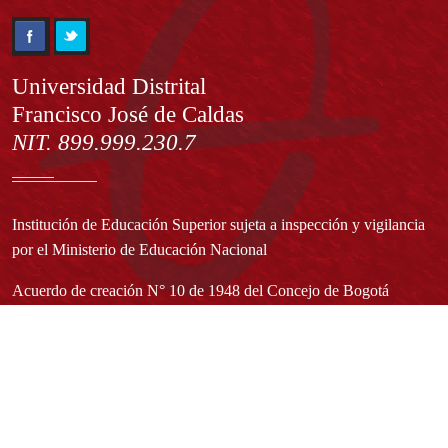
Información
Universidad Distrital
Francisco José de Caldas
NIT. 899.999.230.7
Institución de Educación Superior sujeta a inspección y vigilancia
por el Ministerio de Educación Nacional
Acuerdo de creación N° 10 de 1948 del Concejo de Bogotá
Acreditación Institucional de Alta Calidad - Resolución N° 023653
del 10 de diciembre del 2021
Redes sociales