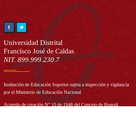
Información
Universidad Distrital
Francisco José de Caldas
NIT. 899.999.230.7
Institución de Educación Superior sujeta a inspección y vigilancia
por el Ministerio de Educación Nacional
Acuerdo de creación N° 10 de 1948 del Concejo de Bogotá
Acreditación Institucional de Alta Calidad - Resolución N° 023653
del 10 de diciembre del 2021
Redes sociales