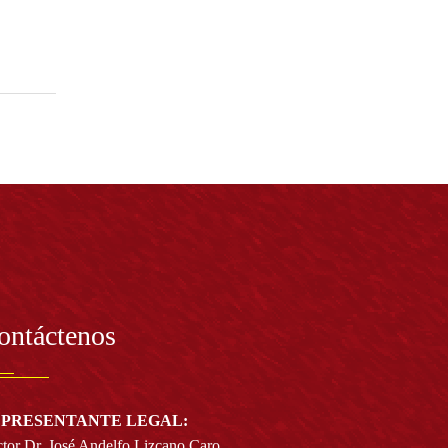
ontáctenos
PRESENTANTE LEGAL:
tor Dr. José Andelfo Lizcano Caro