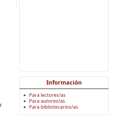
,
Información
Para lectores/as
Para autores/as
l
Para bibliotecarios/as