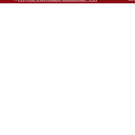
rec
n y
Normatividad académica
C
Bog
Cód
Derechos pecuniarios
ión
Estatuto Estudiantil
(+
Estatuto Docente
Estatuto Académico
not
© Platform & Workflow by:
Open Journal Systems
Designed by
Material Theme