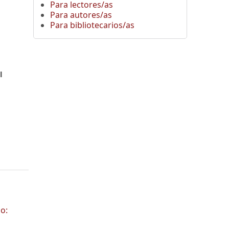
Para lectores/as
Para autores/as
,
Para bibliotecarios/as
l
o: