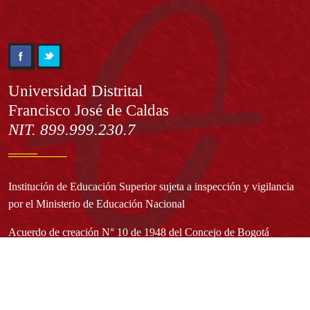
Información
Universidad Distrital
Francisco José de Caldas
NIT. 899.999.230.7
Institución de Educación Superior sujeta a inspección y vigilancia
por el Ministerio de Educación Nacional
Acuerdo de creación N° 10 de 1948 del Concejo de Bogotá
Acreditación Institucional de Alta Calidad - Resolución N° 023653
del 10 de diciembre del 2021
Redes sociales