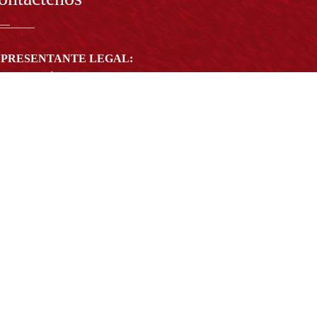
PRESENTANTE LEGAL:
tor Dr. José Andelfo Lizcano Caro
toria@udistrital.edu.co
alle 13 # 31 -75
otá D.C. - República de Colombia
igo Postal:
111611 - 111611537
Atención a usuarios del Centro De Relevo:
57) 6013238314
(+57) 6013239300
ext: 1421 - (+57) 6013238340
Lunes a viernes de 8:00 a.m. a 5:00 p.m.
Atención al ciudadano:
atencion@udistrital.edu.co
Notificaciones judiciales:
ificacionjudicial@udistrital.edu.co
Directorio institucional