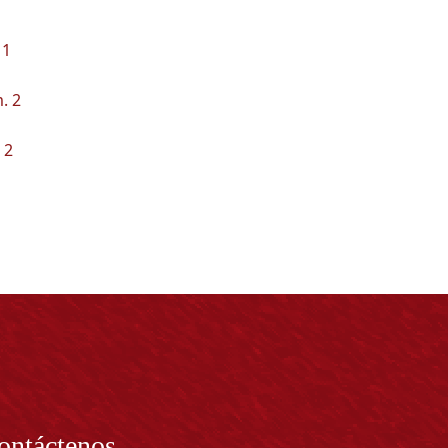
 1
. 2
 2
ontáctenos