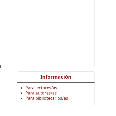
,
l
Información
Para lectores/as
Para autores/as
Para bibliotecarios/as