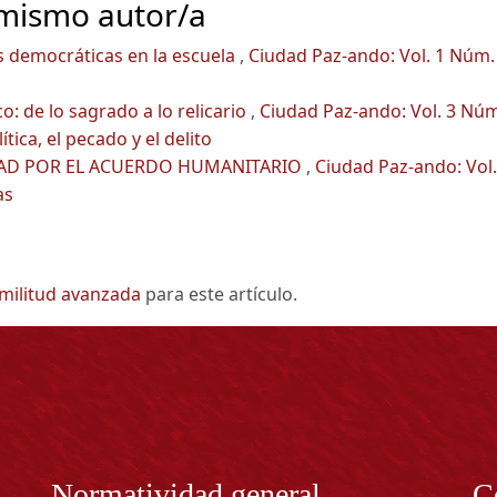
 mismo autor/a
s democráticas en la escuela
,
Ciudad Paz-ando: Vol. 1 Núm.
co: de lo sagrado a lo relicario
,
Ciudad Paz-ando: Vol. 3 Núm
ítica, el pecado y el delito
DAD POR EL ACUERDO HUMANITARIO
,
Ciudad Paz-ando: Vol.
as
imilitud avanzada
para este artículo.
Normatividad general
C