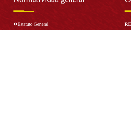
Estatuto General
RE
Proyecto Universitario Institucional - PUI
Rec
rec
n y
Normatividad académica
C
Bog
Cód
Derechos pecuniarios
ión
Estatuto Estudiantil
(+
Estatuto Docente
Estatuto Académico
not