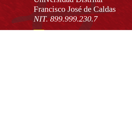
Francisco José de Caldas
NIT. 899.999.230.7
Institución de Educación Superior sujeta a inspecció
vigilancia por el Ministerio de Educación Nacional
Acuerdo de creación N° 10 de 1948 del Concejo de
Bogotá
Acreditación Institucional de Alta Calidad - Resoluc
N° 023653 del 10 de diciembre del 2021
Redes sociales