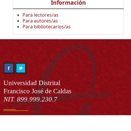
Información
Para lectores/as
Para autores/as
Para bibliotecarios/as
Información
Universidad Distrital
Francisco José de Caldas
NIT. 899.999.230.7
Institución de Educación Superior sujeta a inspección y vigilancia
por el Ministerio de Educación Nacional