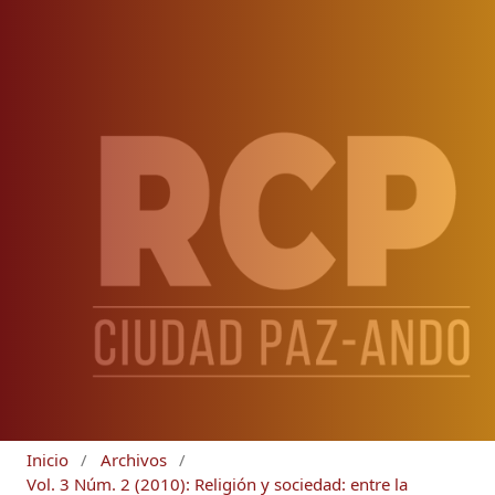
Inicio
/
Archivos
/
Vol. 3 Núm. 2 (2010): Religión y sociedad: entre la