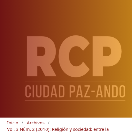
Inicio
/
Archivos
/
Vol. 3 Núm. 2 (2010): Religión y sociedad: entre la