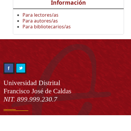
Información
Para lectores/as
Para autores/as
Para bibliotecarios/as
Información
Universidad Distrital
Francisco José de Caldas
NIT. 899.999.230.7
Institución de Educación Superior sujeta a inspección y vigilancia
por el Ministerio de Educación Nacional