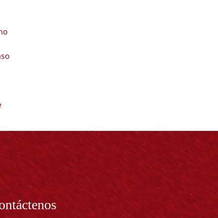
smo
aso
e
ontáctenos