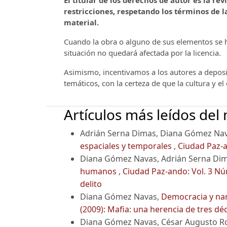
El titular de los derechos de autor es la rev
restricciones, respetando los términos de la
material.
Cuando la obra o alguno de sus elementos se ha
situación no quedará afectada por la licencia.
Asimismo, incentivamos a los autores a deposit
temáticos, con la certeza de que la cultura y e
Artículos más leídos del
Adrián Serna Dimas, Diana Gómez Na
espaciales y temporales
,
Ciudad Paz-a
Diana Gómez Navas, Adrián Serna Di
humanos
,
Ciudad Paz-ando: Vol. 3 Núm.
delito
Diana Gómez Navas,
Democracia y na
(2009): Mafia: una herencia de tres dé
Diana Gómez Navas, César Augusto R