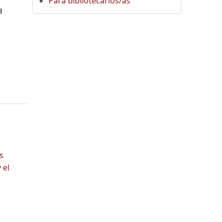
Para bibliotecarios/as
l
s
 el