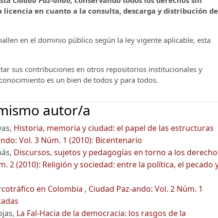
ista
Ciudad Paz-ando,
conservando todos los derechos sin
 licencia en cuanto a la consulta, descarga y distribución de
llen en el dominio público según la ley vigente aplicable, esta
ar sus contribuciones en otros repositorios institucionales y
l conocimiento es un bien de todos y para todos.
 mismo autor/a
vas,
Historia, memoria y ciudad: el papel de las estructuras
ndo: Vol. 3 Núm. 1 (2010): Bicentenario
más,
Discursos, sujetos y pedagogías en torno a los derecho
 2 (2010): Religión y sociedad: entre la política, el pecado y
rcotráfico en Colombia
,
Ciudad Paz-ando: Vol. 2 Núm. 1
cadas
ojas,
La Fal-Hacia de la democracia: los rasgos de la