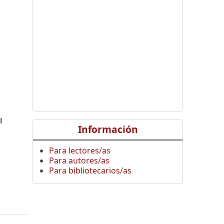
,
l
Información
Para lectores/as
Para autores/as
Para bibliotecarios/as