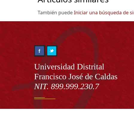
También puede
Iniciar una búsqueda de s
Información
Universidad Distrital
Francisco José de Caldas
NIT. 899.999.230.7
Institución de Educación Superior sujeta a inspecció
vigilancia por el Ministerio de Educación Nacional
Acuerdo de creación N° 10 de 1948 del Concejo de