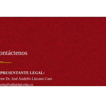
ontáctenos
PRESENTANTE LEGAL:
tor Dr. José Andelfo Lizcano Caro
toria@udistrital.edu.co
alle 13 # 31 -75
otá D.C. - República de Colombia