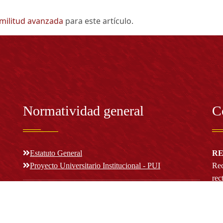
imilitud avanzada
para este artículo.
Normatividad general
C
Estatuto General
RE
Proyecto Universitario Institucional - PUI
Rec
rec
n y
Normatividad académica
C
Bog