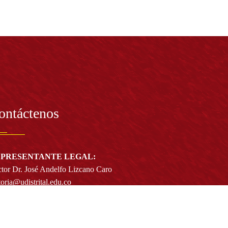
ontáctenos
PRESENTANTE LEGAL:
tor Dr. José Andelfo Lizcano Caro
toria@udistrital.edu.co
alle 13 # 31 -75
otá D.C. - República de Colombia