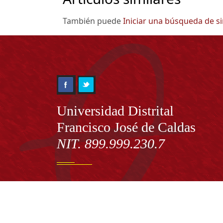
También puede
Iniciar una búsqueda de s
Información
Universidad Distrital
Francisco José de Caldas
NIT. 899.999.230.7
Institución de Educación Superior sujeta a inspecció
vigilancia por el Ministerio de Educación Nacional
Acuerdo de creación N° 10 de 1948 del Concejo de