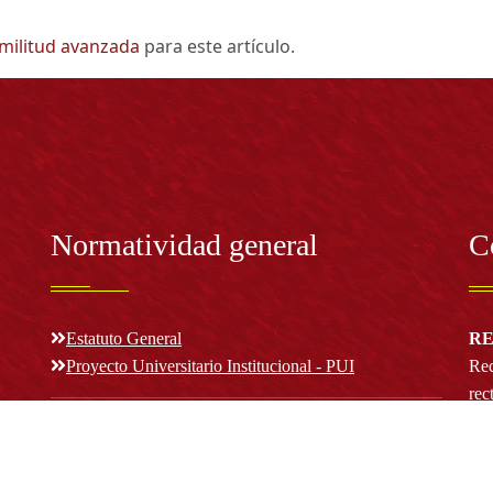
imilitud avanzada
para este artículo.
Normatividad general
C
Estatuto General
RE
Proyecto Universitario Institucional - PUI
Rec
rec
n y
Normatividad académica
C
Bog