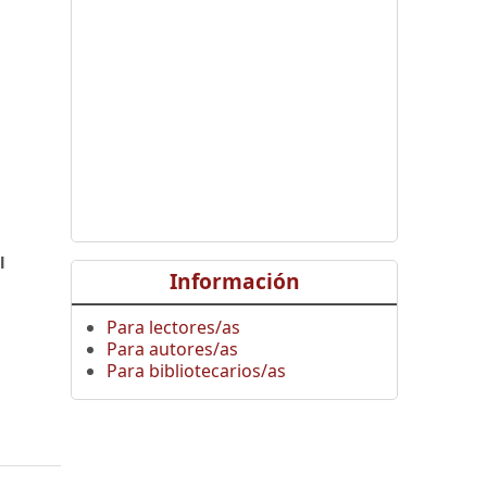
,
l
Información
Para lectores/as
Para autores/as
Para bibliotecarios/as