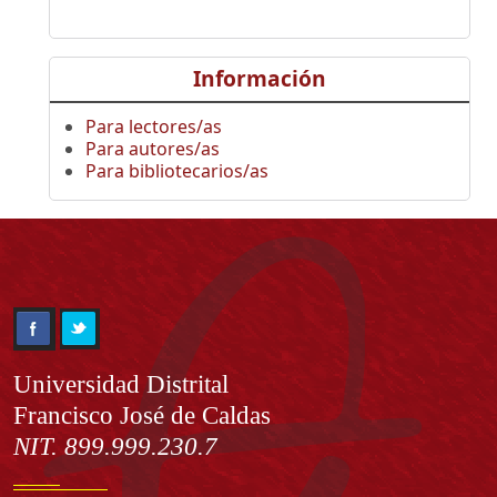
Información
Para lectores/as
Para autores/as
Para bibliotecarios/as
Información
Universidad Distrital
Francisco José de Caldas
NIT. 899.999.230.7