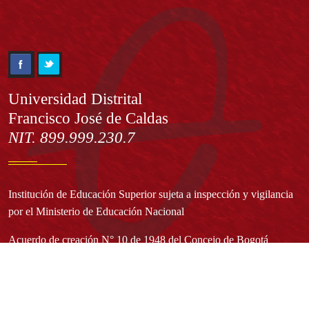
Información
Universidad Distrital
Francisco José de Caldas
NIT. 899.999.230.7
Institución de Educación Superior sujeta a inspección y vigilancia
por el Ministerio de Educación Nacional
Acuerdo de creación N° 10 de 1948 del Concejo de Bogotá
Acreditación Institucional de Alta Calidad - Resolución N° 023653
del 10 de diciembre del 2021
Redes sociales