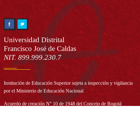
Información
Universidad Distrital
Francisco José de Caldas
NIT. 899.999.230.7
Institución de Educación Superior sujeta a inspección y vigilancia
por el Ministerio de Educación Nacional
Acuerdo de creación N° 10 de 1948 del Concejo de Bogotá
Acreditación Institucional de Alta Calidad - Resolución N° 023653
del 10 de diciembre del 2021
Redes sociales