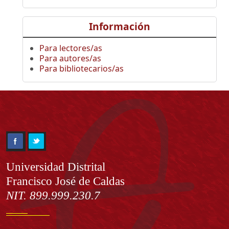
Información
Para lectores/as
Para autores/as
Para bibliotecarios/as
Información
Universidad Distrital
Francisco José de Caldas
NIT. 899.999.230.7