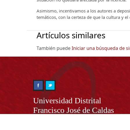
Asimismo, incentivamos a los autores a deposit
temáticos, con la certeza de que la cultura y e
Artículos similares
También puede
Iniciar una búsqueda de s
Información
Universidad Distrital
Francisco José de Caldas
NIT. 899.999.230.7