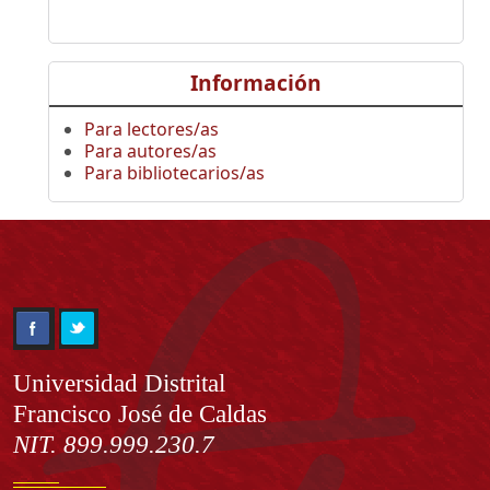
Información
Para lectores/as
Para autores/as
Para bibliotecarios/as
Información
Universidad Distrital
Francisco José de Caldas
NIT. 899.999.230.7