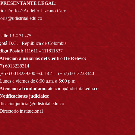
PRESENTANTE LEGAL:
tor Dr. José Andelfo Lizcano Caro
toria@udistrital.edu.co
alle 13 # 31 -75
otá D.C. - República de Colombia
igo Postal:
111611 - 111611537
Atención a usuarios del Centro De Relevo:
57) 6013238314
(+57) 6013239300
ext: 1421 - (+57) 6013238340
Lunes a viernes de 8:00 a.m. a 5:00 p.m.
Atención al ciudadano:
atencion@udistrital.edu.co
Notificaciones judiciales:
ificacionjudicial@udistrital.edu.co
Directorio institucional