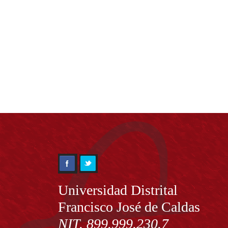
Información
Universidad Distrital
Francisco José de Caldas
NIT. 899.999.230.7