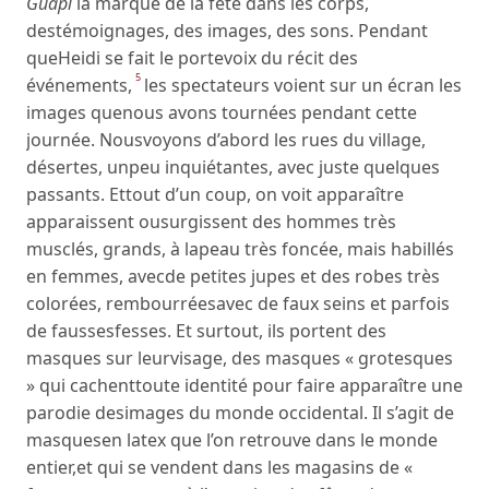
Guapi
la marque de la fête dans les corps,
destémoignages, des images, des sons. Pendant
queHeidi se fait le portevoix du récit des
5
événements,
les spectateurs voient sur un écran les
images quenous avons tournées pendant cette
journée. Nousvoyons d’abord les rues du village,
désertes, unpeu inquiétantes, avec juste quelques
passants. Ettout d’un coup, on voit apparaître
apparaissent ousurgissent des hommes très
musclés, grands, à lapeau très foncée, mais habillés
en femmes, avecde petites jupes et des robes très
colorées, rembourréesavec de faux seins et parfois
de faussesfesses. Et surtout, ils portent des
masques sur leurvisage, des masques « grotesques
» qui cachenttoute identité pour faire apparaître une
parodie desimages du monde occidental. Il s’agit de
masquesen latex que l’on retrouve dans le monde
entier,et qui se vendent dans les magasins de «