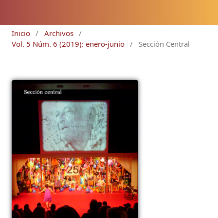
Inicio
/
Archivos
/
Vol. 5 Núm. 6 (2019): enero-junio
/
Sección Central