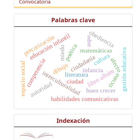
Convocatoria
Palabras clave
obediencia
educación infantil
precarización
aspo
poética
miedo
matemáticas
gestión educativa
cultura
ciudadanía
afecto
competencia
espacio social
dibujo
infancia
libro albúm
interculturalidad
literatura
ticuna
ciudad
autoridad
buen crecer
habilidades comunicativas
Indexación