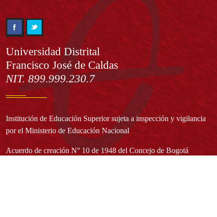
Información
Universidad Distrital
Francisco José de Caldas
NIT. 899.999.230.7
Institución de Educación Superior sujeta a inspección y vigilancia
por el Ministerio de Educación Nacional
Acuerdo de creación N° 10 de 1948 del Concejo de Bogotá
Acreditación Institucional de Alta Calidad - Resolución N° 023653
del 10 de diciembre del 2021
Redes sociales