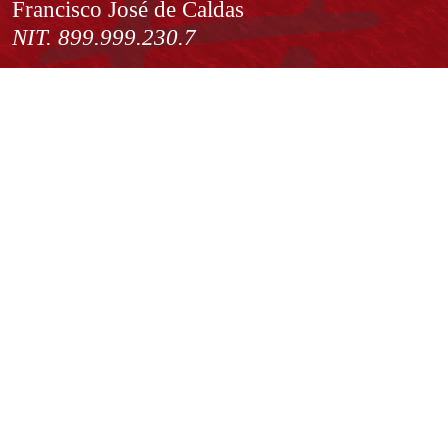
Francisco José de Caldas
NIT. 899.999.230.7
Institución de Educación Superior sujeta a inspección y vigilancia
por el Ministerio de Educación Nacional
Acuerdo de creación N° 10 de 1948 del Concejo de Bogotá
Acreditación Institucional de Alta Calidad - Resolución N° 023653
del 10 de diciembre del 2021
Redes sociales
Normatividad general