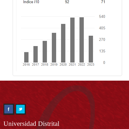
Información
Universidad Distrital