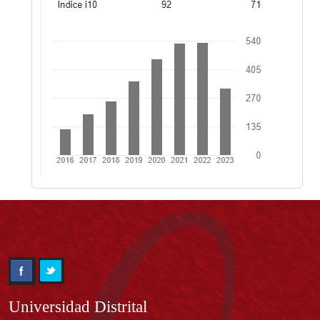
Información
Universidad Distrital