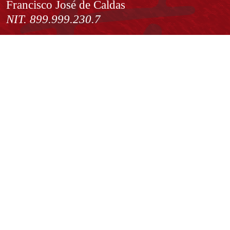
Francisco José de Caldas
NIT. 899.999.230.7
Institución de Educación Superior sujeta a inspección y vigilancia
por el Ministerio de Educación Nacional
Acuerdo de creación N° 10 de 1948 del Concejo de Bogotá
Acreditación Institucional de Alta Calidad - Resolución N° 023653
del 10 de diciembre del 2021
Redes sociales
Normatividad general