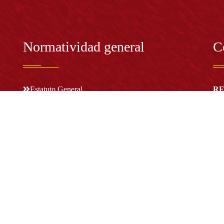
Normatividad general
C
Estatuto General
RE
Proyecto Universitario Institucional - PUI
Rec
rec
n y
Normatividad académica
C
Bog
Cód
Derechos pecuniarios
ión
Estatuto Estudiantil
(+
Estatuto Docente
Estatuto Académico