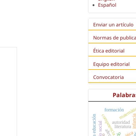
Español
Enviar un artículo
Normas de public
Ética editorial
Equipo editorial
Convocatoria
Palabra
matemáti
formación
competencia
infanc
autoridad
espacio social
literatura
afecto
poética