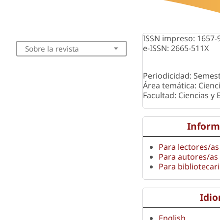
ISSN impreso: 1657-
e-ISSN: 2665-511X
Sobre la revista
Periodicidad: Semest
Área temática: Cienc
Facultad: Ciencias y
Inform
Para lectores/as
Para autores/as
Para bibliotecar
Idi
English