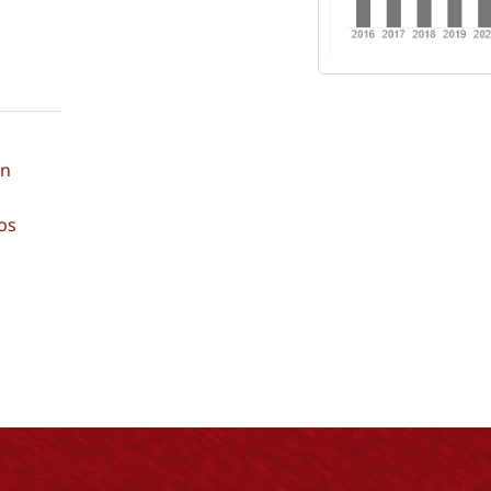
ón
os