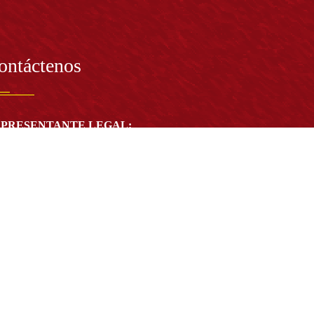
ontáctenos
PRESENTANTE LEGAL:
tor Dr. José Andelfo Lizcano Caro
toria@udistrital.edu.co
alle 13 # 31 -75
otá D.C. - República de Colombia
igo Postal:
111611 - 111611537
Atención a usuarios del Centro De Relevo:
57) 6013238314
(+57) 6013239300
ext: 1421 - (+57) 6013238340
Lunes a viernes de 8:00 a.m. a 5:00 p.m.