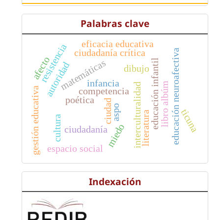
Palabras clave
eficacia educativa
resistencia
ciudadanía crítica
educación neuroafectiva
afecto
matemáticas
educación infantil
autoridad
dibujo
infancia
libro albúm
interculturalidad
gestión educativa
competencia
poética
ciudad
aspo
ticuna
literatura
cultura
miedo
ciudadanía
espacio social
Indexación