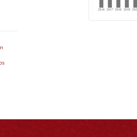
ón
os