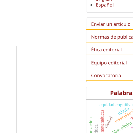
Español
Enviar un artículo
Normas de public
Ética editorial
Equipo editorial
Convocatoria
Palabra
equidad cognitiva
intercultur
dibujo
matemáticas
m
ciudad
precarización
libro albúm