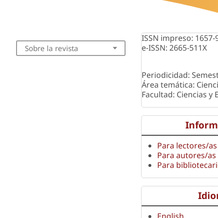
ISSN impreso: 1657-
e-ISSN: 2665-511X
Sobre la revista
Periodicidad: Semest
Área temática: Cienc
Facultad: Ciencias y
Inform
Para lectores/as
Para autores/as
Para bibliotecar
Idi
English