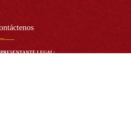
ontáctenos
PRESENTANTE LEGAL:
tor Dr. José Andelfo Lizcano Caro
toria@udistrital.edu.co
alle 13 # 31 -75
otá D.C. - República de Colombia
igo Postal:
111611 - 111611537
Atención a usuarios del Centro De Relevo:
57) 6013238314
(+57) 6013239300
ext: 1421 - (+57) 6013238340
Lunes a viernes de 8:00 a.m. a 5:00 p.m.