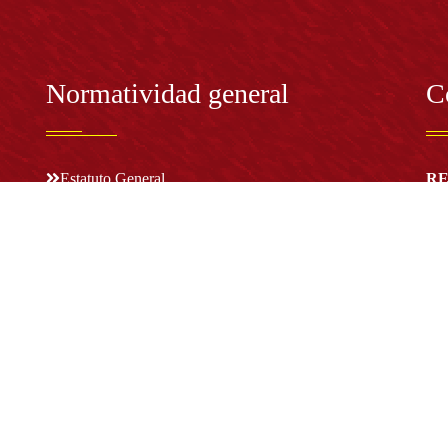
Normatividad general
C
Estatuto General
RE
Proyecto Universitario Institucional - PUI
Rec
rec
n y
Normatividad académica
C
Bog
Cód
Derechos pecuniarios
ión
Estatuto Estudiantil
(+
Estatuto Docente
Estatuto Académico