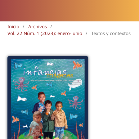
Inicio
/
Archivos
/
Vol. 22 Núm. 1 (2023): enero-junio
/
Textos y contextos