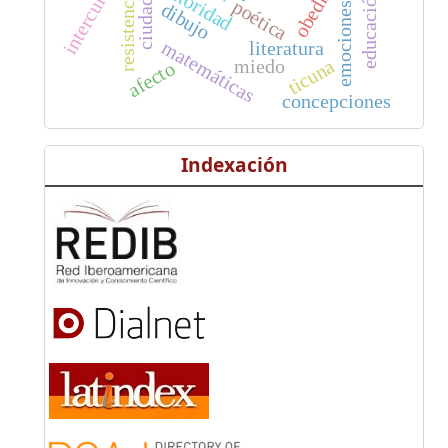
ciudadanía
autoridad
resistencia
poética
dibujo
emociones
matemáticas
literatura
ticuna
miedo
afecto
concepciones
Indexación