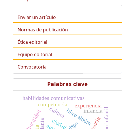
Enviar un artículo
Normas de publicación
Ética editorial
Equipo editorial
Convocatoria
Palabras clave
habilidades comunicativas
competencia
experiencia
cultura
educación infantil
infancia
libro albúm
interculturalidad
obediencia
ciudad
aspo